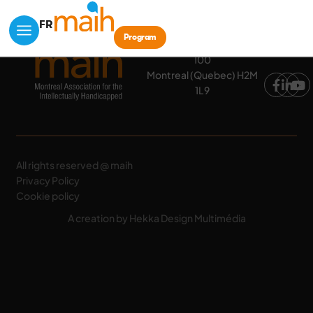
Make a Donation
FR
Program
633, Cremazie Est, suite
100
Montreal (Quebec) H2M
1L9
All rights reserved @ maih
Privacy Policy
Cookie policy
A creation by Hekka Design Multimédia