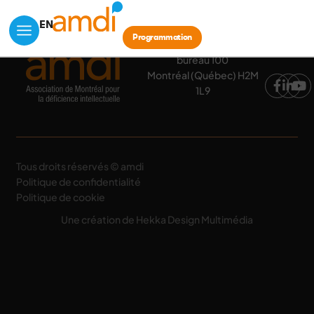
Programmation
EN
Programmation
633, boul. Crémazie Est,
automne 2025
bureau 100
Montréal (Québec) H2M
1L9
Tous droits réservés © amdi
Politique de confidentialité
Politique de cookie
Une création de Hekka Design Multimédia